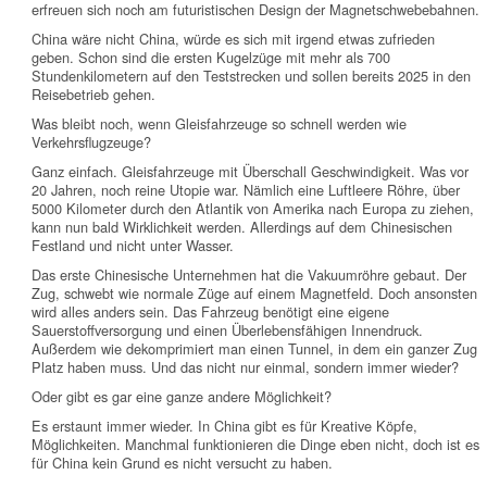
erfreuen sich noch am futuristischen Design der Magnetschwebebahnen.
China wäre nicht China, würde es sich mit irgend etwas zufrieden
geben. Schon sind die ersten Kugelzüge mit mehr als 700
Stundenkilometern auf den Teststrecken und sollen bereits 2025 in den
Reisebetrieb gehen.
Was bleibt noch, wenn Gleisfahrzeuge so schnell werden wie
Verkehrsflugzeuge?
Ganz einfach. Gleisfahrzeuge mit Überschall Geschwindigkeit. Was vor
20 Jahren, noch reine Utopie war. Nämlich eine Luftleere Röhre, über
5000 Kilometer durch den Atlantik von Amerika nach Europa zu ziehen,
kann nun bald Wirklichkeit werden. Allerdings auf dem Chinesischen
Festland und nicht unter Wasser.
Das erste Chinesische Unternehmen hat die Vakuumröhre gebaut. Der
Zug, schwebt wie normale Züge auf einem Magnetfeld. Doch ansonsten
wird alles anders sein. Das Fahrzeug benötigt eine eigene
Sauerstoffversorgung und einen Überlebensfähigen Innendruck.
Außerdem wie dekomprimiert man einen Tunnel, in dem ein ganzer Zug
Platz haben muss. Und das nicht nur einmal, sondern immer wieder?
Oder gibt es gar eine ganze andere Möglichkeit?
Es erstaunt immer wieder. In China gibt es für Kreative Köpfe,
Möglichkeiten. Manchmal funktionieren die Dinge eben nicht, doch ist es
für China kein Grund es nicht versucht zu haben.